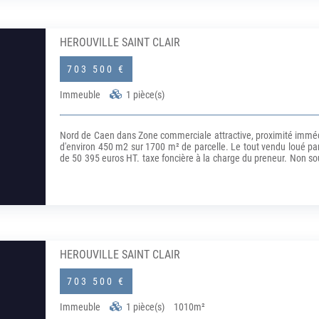
HEROUVILLE SAINT CLAIR
703 500 €
Immeuble
1 pièce(s)
Nord de Caen dans Zone commerciale attractive, proximité immédi
d'environ 450 m2 sur 1700 m² de parcelle. Le tout vendu loué p
de 50 395 euros HT. taxe foncière à la charge du preneur. Non s
à la charge de l'acquéreur.)
HEROUVILLE SAINT CLAIR
703 500 €
Immeuble
1 pièce(s)
1010m²