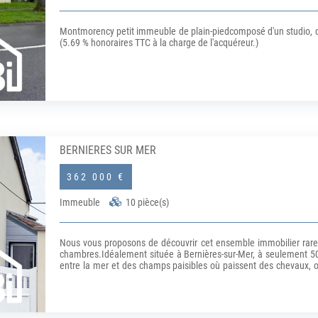
Montmorency petit immeuble de plain-piedcomposé d'un studio, de
(5.69 % honoraires TTC à la charge de l'acquéreur.)
BERNIERES SUR MER
362 000 €
Immeuble
10 pièce(s)
Nous vous proposons de découvrir cet ensemble immobilier rare
chambres.Idéalement située à Bernières-sur-Mer, à seulement 50 
entre la mer et des champs paisibles où paissent des chevaux, o
niveaux, ont été entièrement rénovés avec soin. Seul un F2 rest
sanitaires). Chaque unité est équipée d'une cuisine moderne et d
occupants.Ce bien est une véritable opportunité pour les investiss
location variées : saisonnière, étudiante, bail mobilité ou à l'a