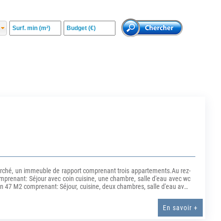
marché, un immeuble de rapport comprenant trois appartements.Au rez-
prenant: Séjour avec coin cuisine, une chambre, salle d'eau avec wc
on 47 M2 comprenant: Séjour, cuisine, deux chambres, salle d'eau avec
8 M2 comprenant: Séjour, cuisine, deux chambres, salle d'eau avec
ges individuels électrique, compteurs d'eau individuels. (5.28 %
En savoir +
 dont 3 lots habitation.Charges annuelles : 600 euros.