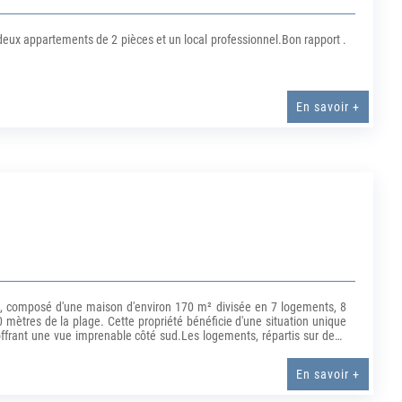
ux appartements de 2 pièces et un local professionnel.Bon rapport .
En savoir +
, composé d'une maison d'environ 170 m² divisée en 7 logements, 8
mètres de la plage. Cette propriété bénéficie d'une situation unique
ffrant une vue imprenable côté sud.Les logements, répartis sur deux
e à finaliser (pose de carrelage, installation de la cuisine et des
e sanitaires neufs, offrant ainsi un confort optimal pour les futurs
En savoir +
eurs, avec un fort potentiel de rentabilité grâce à des possibilités de
nnée. il garantit un excellent rendement locatif, avec une très belle