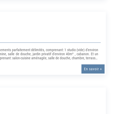
ements parfaitement délimités, comprenant: 1 studio (vide) d'environ
, salle de douche, jardin privatif d'environ 40m² , cabanon. Et un
mprenant: salon-cuisine aménagée, salle de douche, chambre, terrasse.
énergie E honoraires charge acquéreur 6%. Sébastien BEGNE - (E.I)
es TTC à la charge de l'acquéreur.) Sébastien BEGNE (EI) Agent
En savoir +