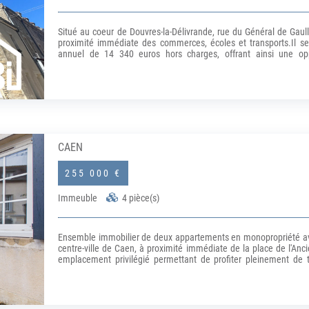
Situé au coeur de Douvres-la-Délivrande, rue du Général de Gaul
proximité immédiate des commerces, écoles et transports.Il se
annuel de 14 340 euros hors charges, offrant ainsi une oppo
géographique est un véritable atout : environnement dynamique, v
seulement 7 minutes en voiture.Idéal pour investisseur sou
d'informations ou organiser une visite, contactez votre agence. (5
CAEN
255 000 €
Immeuble
4 pièce(s)
Ensemble immobilier de deux appartements en monopropriété avec 
centre-ville de Caen, à proximité immédiate de la place de l'Anc
emplacement privilégié permettant de profiter pleinement de 
accessibles à pied.Composé de deux appartements entièrement in
nombreuses possibilités d'aménagement et de valorisation.Dévelo
par un atout rare en centre-ville : une agréable terrasse priv
Véritable espace de détente à l'abri des regards, elle apporte 