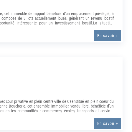
le, cet immeuble de rapport bénéficie d'un emplacement privilégié, à
 compose de 3 lots actuellement loués, générant un revenu locatif
rtunité intéressante pour un investissement locatif.La situation
ie de quartier agréable, et accès rapide au littoral avec la plage à
haitant un bien déjà en place avec revenus immédiats.Pour plus
En savoir +
.42 % honoraires TTC à la charge de l'acquéreur.)
cour privative en plein centre-ville de CaenSitué en plein coeur du
ienne Boucherie, cet ensemble immobilier, vendu libre, bénéficie d'un
toutes les commodités : commerces, écoles, transports et services
dépendants, chacun disposant de sa propre entrée, ce bien offre de
ppant une surface habitable d'environ 72 m², l'ensemble se distingue
En savoir +
ative d'environ 15 m² rattachée à l'appartement du rez-de-chaussée.
un confort de vie particulièrement recherché.Le premier appartement,