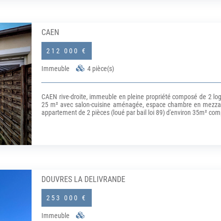
CAEN
212 000 €
Immeuble
4 pièce(s)
CAEN rive-droite, immeuble en pleine propriété composé de 2 log
25 m² avec salon-cuisine aménagée, espace chambre en mezzanine
appartement de 2 pièces (loué par bail loi 89) d'environ 35m² co
Le tout en bon état dans un environnement très calme. Classe 
Agent Commercial N° RSAC 819782269 - CAEN (6.00 % honorair
Commercial - Numéro RSAC : 819782269 - CAEN.
DOUVRES LA DELIVRANDE
253 000 €
Immeuble