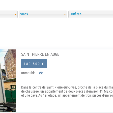
Villes
Critères
SAINT PIERRE EN AUGE
189 500 €
Immeuble
Dans le centre de Saint Pierre-sur-Dives, proche de la place du 
de-chaussée, un appartement de deux pièces d'environ 41 M2 com
et une cave.Au 1er étage, un appartement de trois pièces d'envir
wc.Au 2ème étage, un appartement de trois pièces d'environ 4
wc.Loyer mensuel: 1580 euros + 50 euros de charges, chauffa
honoraires TTC à la charge de l'acquéreur.)Copropriété de 3 lots -