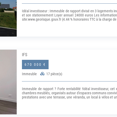
Idéal investisseur : Immeuble de rapport divisé en 3 logements in
et son stationnement Loyer annuel 24000 euros Les informations 
site:www.georisque.gouv.fr (4.44 % honoraires TTC à la charge de 
IFS
670 000 €
Immeuble
17 pièce(s)
Immeuble de rapport ? Forte rentabilité !Idéal investisseur, c
chambres meublés, organisés autour d'espaces communs conviviaux
prestations avec une terrasse, une véranda, un local à vélos et 
d'optimiser encore la rentabilité.Situé sur la commune d'Ifs, 
commun. Forte demande étudiante ! (IUT - BTS)