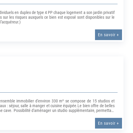
dividuels en duplex de type 4 PP chaque logement a son jardin privatif
sur les risques auxquels ce bien est exposé sont disponibles sur le
l'acquéreur.)
En savoir +
et ensemble immobilier d'environ 330 m² se compose de 15 studios et
 : séjour, salle à manger et cuisine équipée.Le bien offre de belles
une cave. Possibilité d'aménager un studio supplémentaire, permettant
dans un secteur recherché, à proximité immédiate des transports en
En savoir +