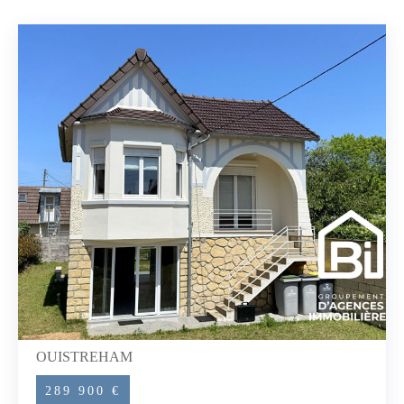
opportunité à saisir dans une station balnéaire FAMILLIALE
!Toutes les offres seront présentées au propriétaire, qui restera
entièrement libre de choisir celle qu'il souhaite. Cette annonce
a été rédigée par Jessy LEROYER EI agent commercial RSAC
CAEN 910 278 969Conformément à la réglementation Tracfin
une pièce d'identité sera demandée pour toute visite.Les
informations sur les risques auxquels ce bien est exposé sont
disponibles sur le site Géorisques : www.georisques.gouv.fr
(2.50 % honoraires TTC à la charge de l'acquéreur.) Jessy
LEROYER (EI) Agent Commercial - Numéro RSAC : - .
OUISTREHAM
289 900 €