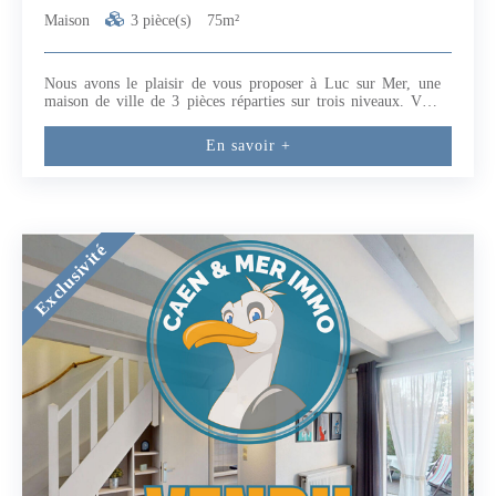
Maison
3 pièce(s)
75m²
Nous avons le plaisir de vous proposer à Luc sur Mer, une
maison de ville de 3 pièces réparties sur trois niveaux. Vous
serez séduits par un accès via une cour close de murs et sans
vis à vis.Des travaux sont à prévoir comme une porte d'entrée,
En savoir +
la création d'un escalier, l'installation de la cuisine et des
sanitaires, la mise aux normes de l'électricité................ Ce
bien représente une belle opportunité pour un projet
personnalisé.Située à seulement 15 mn à pied de la plage, cette
maison conviendra aussi bien pour une résidence principale
que pour une maison de vacances. Une voie verte pour les
Exclusivité
promenades à pied ou à vélo est accessible à quelques
mètres.Cette annonce a été rédigée par Patricia BUTET EI
agent commercial RSAC CAEN 913 675 328Conformément à
la réglementation Tracfin une pièce d'identité sera demandée
pour toute visite.Les informations sur les risques auxquels ce
bien est exposé sont disponibles sur le site Géorisques :
www.georisques.gouv.fr (5.31 % honoraires TTC à la charge
de l'acquéreur.) Patricia BUTET (EI) Agent Commercial -
Numéro RSAC : 913675328 - CAEN.