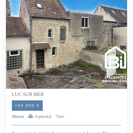
charges de copropriété. - Proximité immédiate de la gare.
Cette maison vous est proposée en vente interactive sur la
plateforme Winimmo Enchères.- Prix de départ : 159 900
euros, honoraires inclus à la charge de l'acquéreur- Palier
d'enchère : 2 000 euros- L'enchère en ligne aura lieu le 11
Avril 2026 entre 18h00 et 22h00.La participation nécessite un
agrément préalable, pour garantir le sérieux et la fluidité du
processus.Toutes les offres seront présentées au propriétaire,
qui restera entièrement libre de choisir celle qu'il
souhaite.N'hésitez pas à me contacter si vous souhaitez plus
d'informations ou organiser une visite.Maxime SIMON -
RSAC 900842428 - LISIEUXConformément à la
réglementation Tracfin une pièce d'identité sera demandée
pour toute visite.Les informations sur les risques auxquels ce
bien est exposé sont disponibles sur le site Géorisques :
www.georisques.gouv.fr (5.20 % honoraires TTC à la charge
de l'acquéreur.)Copropriété de 135 lots - dont 60 lots
habitation. (Pas de procédure en cours).Charges annuelles :
450 euros. Maxime SIMON (EI) Agent Commercial - Numéro
RSAC : 900842428 - .
LUC SUR MER
160 000 €
Maison
4 pièce(s)
71m²