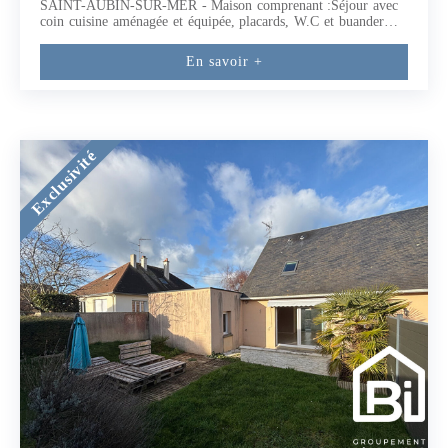
SAINT-AUBIN-SUR-MER - Maison comprenant :Séjour avec
coin cuisine aménagée et équipée, placards, W.C et buanderie,
salon avec poêle à pellets.A l'étage : palier desservant 3
chambres, salle de bains, W.C2 emplacements de parking
En savoir +
privatifs (5.81 % honoraires TTC à la charge de l'acquéreur.)
Exclusivité