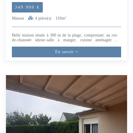
349 900 €
Maison
4 pièce(s)
110m²
Belle maison située à 300 m de la plage, comprenant: au rez-
de-chaussée séjour-salle à manger, cuisine aménagée et
équipée, deux chambres, placards, dégagement, salle de bains,
W.C. A l'étage : palier, chambre, salle d'eau avec W.C.Au
En savoir +
sous-sol : cave, garage et atelier.Le tout sur un terrain de plus
de 577 m².Proche des commerces et des écoles. (3.52 %
honoraires TTC à la charge de l'acquéreur.)