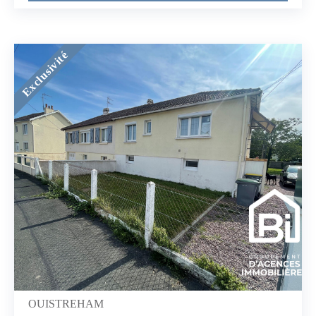
travaux de rénovation sont à prévoir. La maison est idéalement
située à 3 Kms de la plage et à quelques minutes des
commerces et des écoles.A votre disposition pour plus
d'informations.Conformément à la réglementation TRACFIN,
une pièce d'identité sera demandée pour toute visiteSophie
Exclusivité
SARDIN EIRSAC de Caen 489 730 499Les informations sur
les risques auxquels ce bien est exposé sont disponibles sur le
site Géorisques : www.georisques.gouv.fr (2.49 % honoraires
TTC à la charge de l'acquéreur.) Sophie SARDIN (EI) Agent
Commercial - Numéro RSAC : 489730499 - CAEN.
OUISTREHAM