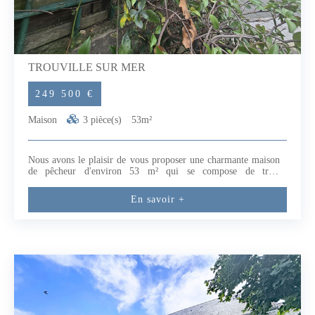
TROUVILLE SUR MER
249 500 €
Maison
3 pièce(s)
53m²
Nous avons le plaisir de vous proposer une charmante maison
de pêcheur d'environ 53 m² qui se compose de trois
pièces.Située à seulement 5mn à pied de la gare de Trouville
Deauville, à proximité des transports en commun, cette maison
En savoir +
bénéficie d'un emplacement stratégique, facilitant l'accès aux
commodités urbaines et aux services essentiels.L'emplacement
est un atout indéniable.LA MAISON EST VENDUE
LOUEE.Conformément à la réglementation Tracfin une pièce
d'identité sera demandée pour toute visite.Les informations sur
les risques auxquels ce bien est exposé sont disponibles sur le
site Géorisques : www.georisques.gouv.frDrouet Nicolas (EI) -
Agent commercial - Numéro Rsac 899 623 904 - Lisieux (2.99
% honoraires TTC à la charge de l'acquéreur.) Nicolas
DROUET (EI) Agent Commercial - Numéro RSAC : 899 623