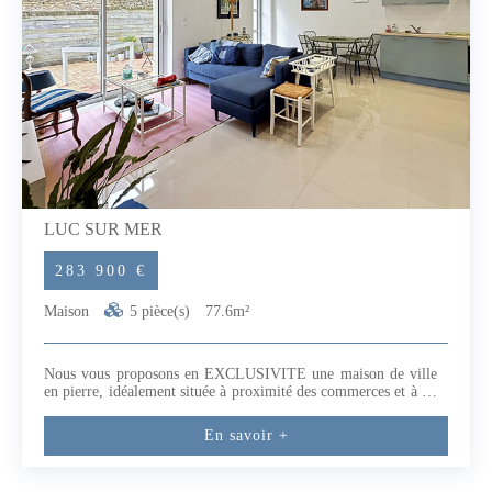
site Géorisques : www.georisques.gouv.fr (3.80 % honoraires
TTC à la charge de l'acquéreur.) Patricia BUTET (EI) Agent
Commercial - Numéro RSAC : 913675328 - CAEN.
LUC SUR MER
283 900 €
Maison
5 pièce(s)
77.6m²
Nous vous proposons en EXCLUSIVITE une maison de ville
en pierre, idéalement située à proximité des commerces et à 10
mn à pied de la plage. Cette maison comprend une pièce de vie
conviviale donnant directement sur une terrasse, parfaite pour
En savoir +
profiter de moments en extérieur, 3 chambres et une salle
d'eau.La maison a été complétement rénovée du sol au
plafond, vous n'avez qu'à poser vos valises.Une belle