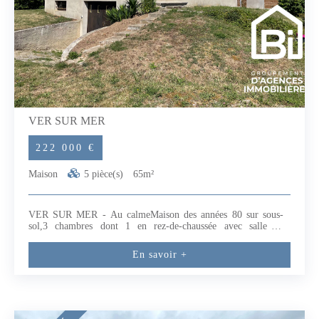
VER SUR MER
222 000 €
Maison
5 pièce(s)
65m²
VER SUR MER - Au calmeMaison des années 80 sur sous-
sol,3 chambres dont 1 en rez-de-chaussée avec salle de
bains.Fenêtres PVC - chauffage électrique Sous-sol Extension
possible.Terrain de 600m² (5.71 % honoraires TTC à la charge
En savoir +
de l'acquéreur.)