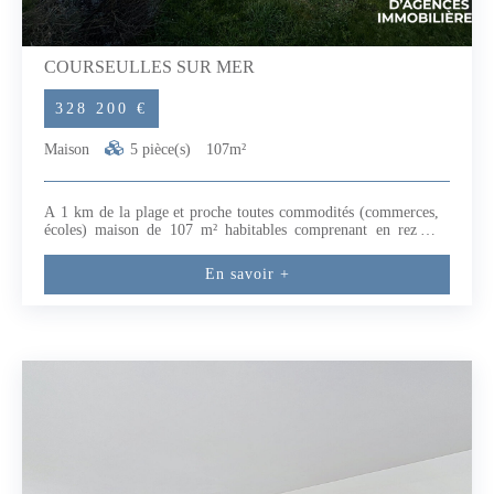
COURSEULLES SUR MER
328 200 €
Maison
5 pièce(s)
107m²
A 1 km de la plage et proche toutes commodités (commerces,
écoles) maison de 107 m² habitables comprenant en rez de
chaussée : grand séjour coin cuisine chambre avec salle d'eau ,
wc. A l'étage : 3 chambres, salle d'eau wc. Garage. Jardin clos
En savoir +
exposé plein sud.A visiter rapidement.Exclusivité BI (5.87 %
honoraires TTC à la charge de l'acquéreur.)