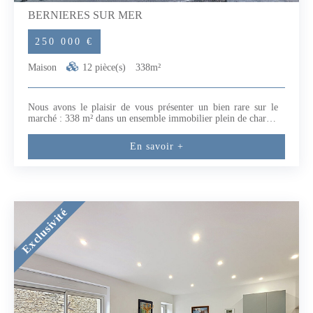
BERNIERES SUR MER
250 000 €
Maison
12 pièce(s)
338m²
Nous avons le plaisir de vous présenter un bien rare sur le
marché : 338 m² dans un ensemble immobilier plein de charme
datant de la fin du 18ème siècle (1789). Idéal pour un projet
locatif, une résidence familiale d'exception ou un mix des
En savoir +
deux.Ce que vous achetez :- deux maisons : 119 m² +103 m² (3
niveaux chacune)- une grande dépendance : 114 m² (2
niveaux)- toiture et charpente neuves ou en bon état-
menuiseries PVC neuves pour la majoritéPourquoi une affaire
?- quartier recherché de Bernières sur Mer- jusqu'à 4
logements possibles (2 duplex + 2 appartements)- un fort
Exclusivité
potentiel de rentabilité après rénovation- rare sur le marché :
parfait pour investisseurs ou projet patrimonialA vous de jouer
!Le bien offre une liberté totale d'aménagement et il est
également possible d'acquérir une seule maison !Faire offre -
opportunité à saisir rapidement !Cette annonce a été rédigée
par Patricia BUTET EI agent commercial RSAC CAEN 913
675 328Conformément à la réglementation Tracfin une pièce
d'identité sera demandée pour toute visite.Les informations sur
les risques auxquels ce bien est exposé sont disponibles sur le