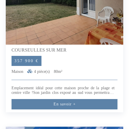
COURSEULLES SUR MER
357 900 €
Maison
4 pièce(s)
80m²
Emplacement idéal pour cette maison proche de la plage et
centre ville !Son jardin clos exposé au sud vous permettra de
rentrer votre véhicule ou votre bateau ;vous disposez au rez-
de-chaussée d'une entrée, séjour, cuisine, chambre, salle d'eau
En savoir +
avec WC et un grand cellier buanderie idéal pour ranger les
vélos ! A l'étage : palier, deux chambres et une salle d'eau avec
WC. Terrasse avec pergola sur un terrain de 325m² . (5.26 %
honoraires TTC à la charge de l'acquéreur.)