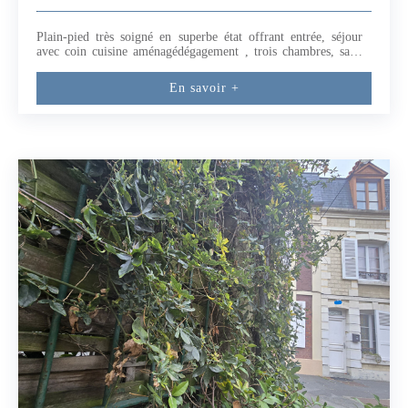
Plain-pied très soigné en superbe état offrant entrée, séjour
avec coin cuisine aménagédégagement , trois chambres, salle
d'eau wc donnant sur jardin bien exposé ainsi que
garagePOMPE A CHALEUR (5.96 % honoraires TTC à la
En savoir +
charge de l'acquéreur.)