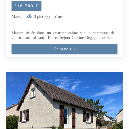
216 200 €
Maison
3 pièce(s)
51m²
Maison située dans un quartier calme sur la commune de
Ouistreham, offrant:- Entrée Séjour Cuisine Dégagement Salle
d'eau-W.C Deux Chambres La maison comprend aussi un
jardin de 350 m2 et un sous sol complet.(Avec Garage) Les
En savoir +
points forts : - Proximité des Commerces, de la Mer et du
Canal.- Belle terrasse et jardin idéalement exposé !- Chauffage
au Poêle à granulés.libre novembre 2026 (5.46 % honoraires
TTC à la charge de l'acquéreur.)