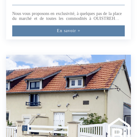
Nous vous proposons en exclusivité, à quelques pas de la place
du marché et de toutes les commodités à OUISTREHAM
RIVA BELLA, une maison individuelle composée de :En rez-
de chaussée : - Entrée et couloir avec placards- 2 chambres-
En savoir +
Salle d'eau- WC- Séjour et salon- CuisineA l'étage - Un palier
avec espace bureau- 2 chambres- Une salle de bains avec
WCEn complément :- Arrière cuisine- GarageLe tout sur une
grande parcelle avec jardin qui permet d'agrandir ou construire
une seconde maison (5.29 % honoraires TTC à la charge de
l'acquéreur.)