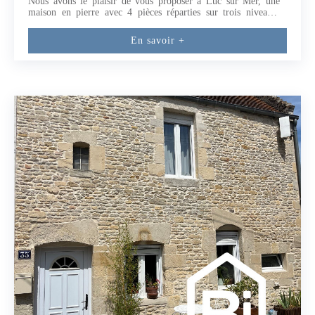
Nous avons le plaisir de vous proposer à Luc sur Mer, une
maison en pierre avec 4 pièces réparties sur trois niveaux.
L'accès se fait par une cour commune close de murs et sans vis
à vis et vous bénéficierez de la moitié avec possibilité de
En savoir +
stationner un véhicule.Des travaux sont à prévoir (sanitaires,
cuisine, chauffage).La maison se compose :- Rez-de-chaussée :
séjour avec cheminée insert, d'une cuisine indépendante à
aménager, buanderie - Premier étage : chambre, salle d'eau,
wc, et espace bureau ou couchage d'appoint.- Deuxième étage :
seconde chambre.Située à seulement 15 mn à pied de la plage,
cette maison conviendra aussi bien pour une résidence
principale que pour une maison de vacances. Une voie verte
pour les promenades à pied ou à vélo est accessible à quelques
pasUne belle opportunité à saisir dans une station balnéaire
recherchée !Cette annonce a été rédigée par Patricia BUTET
EI agent commercial RSAC CAEN 913 675
328Conformément à la réglementation Tracfin une pièce
d'identité sera demandée pour toute visite.Les informations sur
les risques auxquels ce bien est exposé sont disponibles sur le
site Géorisques : www.georisques.gouv.fr (3.90 % honoraires
TTC à la charge de l'acquéreur.) Patricia BUTET (EI) Agent
Commercial - Numéro RSAC : 913675328 - CAEN.