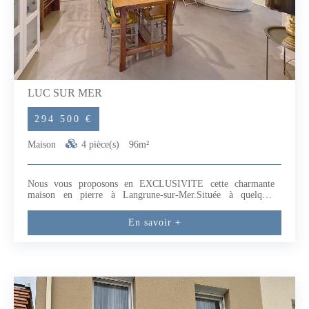
LUC SUR MER
294 500 €
Maison
4 pièce(s)
96m²
Nous vous proposons en EXCLUSIVITE cette charmante
maison en pierre à Langrune-sur-Mer.Située à quelques
minutes de la plage et des commerces, cette magnifique maison
allie parfaitement le charme de l'ancien et le confort d'une
En savoir +
rénovation contemporaine.Dès l'entrée, vous serez séduits par
une belle pièce de vie de plus de 40 m² conviviale et
chaleureuse, équipée d'un poêle à granulés.La maison dispose
de 2 chambres dont 1 chambre principale de 20m² avec
dressing . La salle de bains a été entièrement rénovée avec goût
et confort.A l'extérieur, vous profiterez d'une terrasse agréable,
parfaite pour les beaux jours.Cette annonce a été rédigée par
Jessy LEROYER EI agent commercial RSAC CAEN 910 278