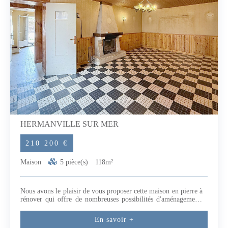
HERMANVILLE SUR MER
210 200 €
Maison
5 pièce(s)
118m²
Nous avons le plaisir de vous proposer cette maison en pierre à
rénover qui offre de nombreuses possibilités d'aménagement,
plus de 160 m² d'aménagement possible.Mitoyenne d'un côté,
elle comprend un séjour, une cuisine séparée, trois chambres,
En savoir +
une salle d'eau et un grenier aménageable de plus de 45 m².Des