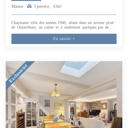
Maison
3 pièce(s)
63m²
Charmante villa des années 1940, située dans un secteur prisé
de Ouistreham, au calme et à seulement quelques pas de la
plage.Édifiée sur deux niveaux, elle se compose :Au rez-de-
jardin :- Une pièce à usage de stockage avec point d'eau,
En savoir +
offrant un beau potentiel de réaménagement en espace nuit ou
bureau.Possibilité d'un studio indépendant. Un escalier
extérieur mène à l'étage principal, comprenant :- Une pièce de
vie lumineuse avec salon et cuisine aménagée et équipée,- Une
chambre avec un accès direct à une salle d'eau avec WC.Le
tout sur une parcelle de plus de 300m2. Possibilité de rentrer
Exclusivité
une voiture sur le terrain. Travaux déjà effectués par le
propriétaire : mise en conformité de l'assainissement, réfection
complète de la toiture ainsi que son isolation.Une maison
pleine de charme, idéale pour une résidence secondaire ou un
projet locatif. (5.42 % honoraires TTC à la charge de
l'acquéreur.)