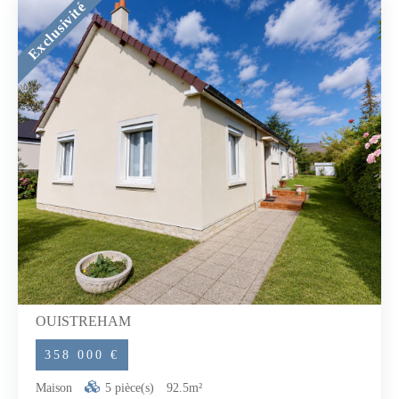
Exclusivité
OUISTREHAM
358 000 €
Maison
5 pièce(s)
92.5m²