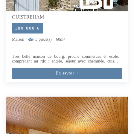
OUISTREHAM
180 000 €
Maison
3 pièce(s)
60m²
Très belle maison de bourg, proche commerces et école,
comprenant au rdc : entrée, séjour avec cheminée, cuisine
aménagée et débarras. Au 1er étage : chambre, salle d'eau et
WC. Au 2ème étage : une chambre. Bon état de présentation.
En savoir +
A visiter rapidement... (5.88 % honoraires TTC à la charge de
l'acquéreur.)