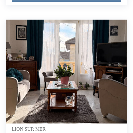
profiter des charmes de la mer et de la nature environnante que
ce soit en résidence principale ou secondaire.La maison se
compose d'un espace de vie de 40 m², de 3 chambres dont 1 de
plain-pied avec sa salle d'eau, d'une salle de bain à l'étage et de
2 WC.Vous apprécierez son jardin où de nombreux arbres
fruitiers ont été plantés.Pour plus d'informations ou pour
planifier une visite, contactez nous dès
aujourd'hui.Conformément à la réglementation Tracfin une
pièce d'identité sera demandée pour toute visite.Les
informations sur les risques auxquels ce bien est exposé sont
disponibles sur le site Géorisques : www.georisques.gouv.fr
(3.00 % honoraires TTC à la charge de l'acquéreur.) Jessy
LEROYER (EI) Agent Commercial - Numéro RSAC : - .
LION SUR MER