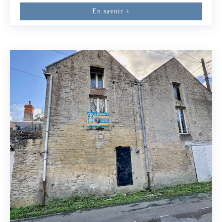
praticité et qualité de vie.Dès l'entrée, découvrez une belle
En savoir +
pièce de vie baignée de lumière, composée d'une cuisine
ouverte aménagée et équipée sur un salon-séjour convivial
ainsi qu'un WC indépendant. L'étage propose un espace nuit
parfaitement agencé avec trois chambres, une salle d'eau et un
WC indépendant, offrant tout le confort nécessaire au
quotidien.A l'extérieur, vous profiterez d'une parcelle de 196
m² agrémentée de deux terrasses. Un garage vient compléter
les prestations de ce bien.Son emplacement recherché, à
proximité immédiate de la plage, constitue un véritable atout.
Résidence principale pour profiter d'un cadre de vie privilégié
toute l'année, pied-à-terre pour vos escapades en bord de mer
ou investissement en location saisonnière : cette maison
s'adapte à tous vos projets.Une belle opportunité sur le secteur.
Ne tardez pas à venir la découvrir!Conformément à la
Réglementation TRACFIN, une pièce d'identité sera demandée
pour toute visite.Les informations sur les risques auxquels ce
bien est exposé sont disponibles sur le site GEORISQUES :
https://www.georisques.gouv.frMaxime SIMONRSAC n° 900
842 428 (2.02 % honoraires TTC à la charge de l'acquéreur.)
Maxime SIMON (EI) Agent Commercial - Numéro RSAC :
900842428 - .