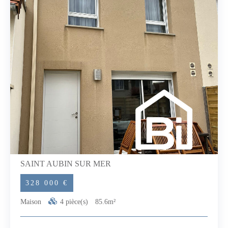
969Conformément à la réglementation Tracfin une pièce
d'identité sera demandée pour toute visite.Les informations sur
les risques auxquels ce bien est exposé sont disponibles sur le
site Géorisques : www.georisques.gouv.fr (2.50 % honoraires
TTC à la charge de l'acquéreur.) Jessy LEROYER (EI) Agent
Commercial - Numéro RSAC : - .
SAINT AUBIN SUR MER
328 000 €
Maison
4 pièce(s)
85.6m²