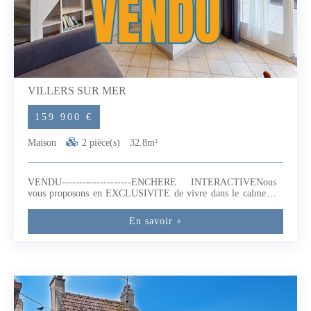
VILLERS SUR MER
159 900 €
Maison
2 pièce(s)
32.8m²
VENDU--------------------ENCHERE INTERACTIVENous
vous proposons en EXCLUSIVITE de vivre dans le calme et
la verdure, à quelques minutes de la plage et du centre-ville, au
sein d'une résidence à taille humaine et bien entretenue.Venez
En savoir +
découvrir ce cottage 2 pièces idéalement situé sur la commune
de Villers-sur-mer.D'une surface de 32,80 m² (loi Carrez), ce
cottage se compose :- D''un salon-séjour, d'une cuisine
aménagée et équipée, d'une salle d'eau avec WC ainsi que
d'une chambre à laquelle s'ajoute une mezzanine permettant 2
couchages supplémentaires. - A l'extérieur vous bénéficiez d'un
jardin clos de 60 m2 ainsi qu'une terrasse. Les plus de ce bien
:- Une place de parking privative complète ce bien. - Faibles