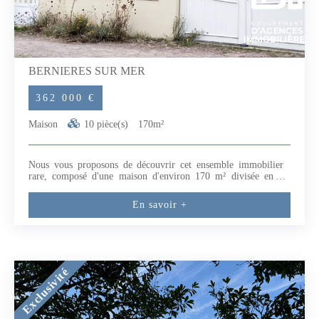
BERNIERES SUR MER
362 000 €
Maison
10 pièce(s)
170m²
Nous vous proposons de découvrir cet ensemble immobilier
rare, composé d'une maison d'environ 170 m² divisée en 7
logements, 8 chambres.Idéalement située à Bernières-sur-Mer,
à seulement 50 mètres de la plage. Cette propriété bénéficie
En savoir +
d'une situation unique entre la mer et des champs paisibles où
paissent des chevaux, offrant une vue imprenable côté sud.Les
logements, répartis sur deux niveaux, ont été entièrement
rénovés avec soin. Seul un F2 reste à finaliser (pose de
carrelage, installation de la cuisine et des sanitaires). Chaque
unité est équipée d'une cuisine moderne et de sanitaires neufs,
Exclusivité
offrant ainsi un confort optimal pour les futurs occupants.Ce
bien est une véritable opportunité pour les investisseurs, avec
un fort potentiel de rentabilité grâce à des possibilités de
location variées : saisonnière, étudiante, bail mobilité ou à