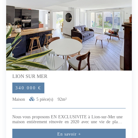
LION SUR MER
340 000 €
Maison
5 pièce(s)
92m²
Nous vous proposons EN EXCLUSIVITE à Lion-sur-Mer une
maison entièrement rénovée en 2020 avec une vie de plain-
pied et à quelques pas des écoles, à 10 minutes à pied des
plages et des commerces.Elle est implantée sur un terrain clos
En savoir +
de 350 m² . Cette maison offre un cadre de vie idéal pour